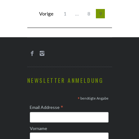
Vorige
1
…
8
9
NEWSLETTER ANMELDUNG
*
benötigte Angabe
*
Email Addresse
Vorname