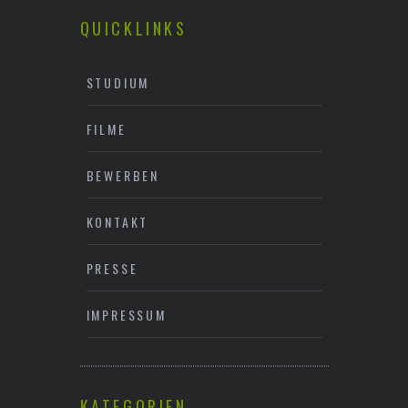
QUICKLINKS
STUDIUM
FILME
BEWERBEN
KONTAKT
PRESSE
IMPRESSUM
KATEGORIEN