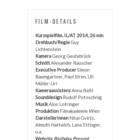
FILM-DETAILS
Kurzspielfilm, IL/AT 2014, 26 min
Drehbuch/Regie
Guy
Lichtenstein
Kamera
Georg Geutebrück
Schnitt
Alexander Rauscher
Executive Producer
Simon
Baumgartner, Paul Stren, Uli
Müller-Uri
Kameraassistenz
Anna Baltl
Sounddesign
Rudolf Potoschnig
Musik
Alon Lotringer
Produktion
Filmakademie Wien
DarstellerInnen
Nitai Gvirtz,
Almuth Hattwich, Lana Ettinger,
u.a.
Website
Birthday Present