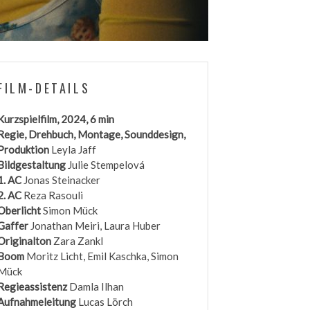
FILM-DETAILS
Kurzspielfilm, 2024, 6 min
Regie, Drehbuch, Montage, Sounddesign,
Produktion
Leyla Jaff
Bildgestaltung
Julie Stempelová
1. AC
Jonas Steinacker
2. AC
Reza Rasouli
Oberlicht
Simon Mück
Gaffer
Jonathan Meiri, Laura Huber
Originalton
Zara Zankl
Boom
Moritz Licht, Emil Kaschka, Simon
Mück
Regieassistenz
Damla Ilhan
Aufnahmeleitung
Lucas Lörch