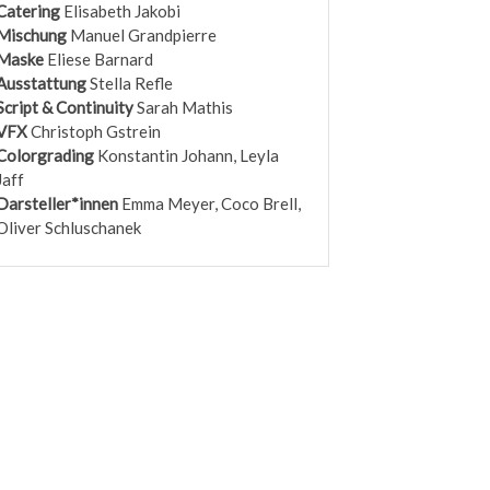
Catering
Elisabeth Jakobi
Mischung
Manuel Grandpierre
Maske
Eliese Barnard
Ausstattung
Stella Refle
Script & Continuity
Sarah Mathis
VFX
Christoph Gstrein
Colorgrading
Konstantin Johann, Leyla
Jaff
Darsteller*innen
Emma Meyer, Coco Brell,
Oliver Schluschanek