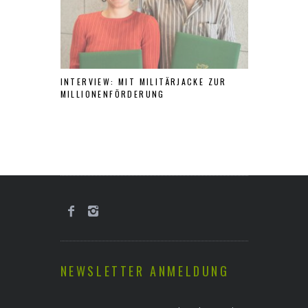
INTERVIEW: MIT MILITÄRJACKE ZUR
FILMFOKUS 
MILLIONENFÖRDERUNG
PODCAST DE
NEWSLETTER ANMELDUNG