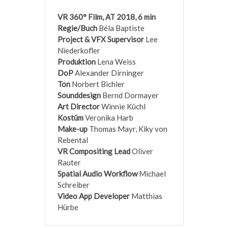
VR 360° Film, AT 2018, 6 min
Regie/Buch
Béla Baptiste
Project & VFX Supervisor
Lee
Niederkofler
Produktion
Lena Weiss
DoP
Alexander Dirninger
Ton
Norbert Bichler
Sounddesign
Bernd Dormayer
Art Director
Winnie Küchl
Kostüm
Veronika Harb
Make-up
Thomas Mayr, Kiky von
Rebental
VR Compositing Lead
Oliver
Rauter
Spatial Audio Workflow
Michael
Schreiber
Video App Developer
Matthias
Hürbe