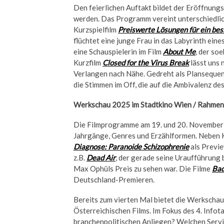
Den feierlichen Auftakt bildet der Eröffnung
werden. Das Programm vereint unterschiedlich
Kurzspielfilm
Preiswerte Lösungen für ein be
flüchtet eine junge Frau in das Labyrinth e
eine Schauspielerin im Film
About Me
, der so
Kurzfilm
Closed for the Virus Break
lässt uns 
Verlangen nach Nähe. Gedreht als Plansequenz
die Stimmen im Off, die auf die Ambivalenz de
Werkschau 2025 im Stadtkino Wien / Rahm
Die Filmprogramme am 19. und 20. November 
Jahrgänge, Genres und Erzählformen. Neben 
Diagnose: Paranoide Schizophrenie
als Previe
z.B.
Dead Air
, der gerade seine Uraufführung 
Max Ophüls Preis zu sehen war. Die Filme
Ba
Deutschland-Premieren.
Bereits zum vierten Mal bietet die Werkscha
Österreichischen Films. Im Fokus des 4. Info
branchenpolitischen Anliegen? Welchen Servi