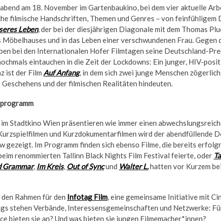
sabend am 18. November im Gartenbaukino, bei dem vier aktuelle Ar
e filmische Handschriften, Themen und Genres – von feinfühligem Dr
sseres Leben
, der bei der diesjährigen Diagonale mit dem Thomas Pl
ines Möbelhauses und in das Leben einer verschwundenen Frau. Gegen
eben bei den Internationalen Hofer Filmtagen seine Deutschland-Pr
nochmals eintauchen in die Zeit der Lockdowns: Ein junger, HIV-posi
 ist der Film
Auf Anfang
, in dem sich zwei junge Menschen zögerlic
s Geschehens und der filmischen Realitäten hindeuten.
enprogramm
im Stadtkino Wien präsentieren wie immer einen abwechslungsreich
Kurzspielfilmen und Kurzdokumentarfilmen wird der abendfüllende 
w gezeigt. Im Programm finden sich ebenso Filme, die bereits erfolgr
beim renommierten Tallinn Black Nights Film Festival feierte, oder
Ta
d Grammar
,
Im Kreis
,
Out of Sync
und
Walter L.
hatten vor Kurzem bei
u den Rahmen für den
Infotag Film
, eine gemeinsame Initiative mit 
tags stehen Verbände, Interessensgemeinschaften und Netzwerke: Für 
ce bieten sie an? Und was bieten sie jungen Filmemacher*innen?