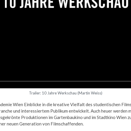
Trailer: 10 Jahre Werkschau (Martin Weiss)
demie Wien Einblicke in die kreative Vielfalt des studentischen Film
anche und interessiertem Publikum entwickelt. Auch heuer werden m
isgekrönte Produktionen im Gartenbaukino und im Stadtkino Wien zu
iner neuen Generation von Filmschaffenden.