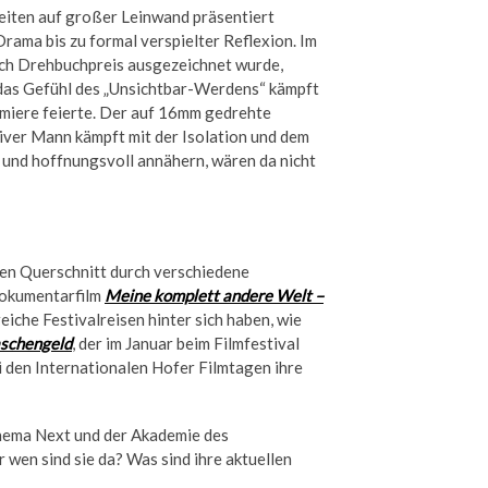
beiten auf großer Leinwand präsentiert
ama bis zu formal verspielter Reflexion. Im
uch Drehbuchpreis ausgezeichnet wurde,
 das Gefühl des „Unsichtbar-Werdens“ kämpft
emiere feierte. Der auf 16mm gedrehte
tiver Mann kämpft mit der Isolation und dem
h und hoffnungsvoll annähern, wären da nicht
en Querschnitt durch verschiedene
Dokumentarfilm
Meine komplett andere Welt –
eiche Festivalreisen hinter sich haben, wie
schengeld
, der im Januar beim Filmfestival
 den Internationalen Hofer Filmtagen ihre
Cinema Next und der Akademie des
wen sind sie da? Was sind ihre aktuellen